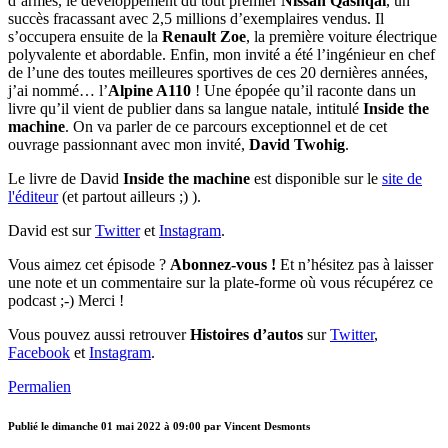
d’armes, le développement du tout premier
Nissan Qashqai
, un
succès fracassant avec 2,5 millions d’exemplaires vendus. Il
s’occupera ensuite de la
Renault Zoe
, la première voiture électrique
polyvalente et abordable. Enfin, mon invité a été l’ingénieur en chef
de l’une des toutes meilleures sportives de ces 20 dernières années,
j’ai nommé… l’
Alpine A110
! Une épopée qu’il raconte dans un
livre qu’il vient de publier dans sa langue natale, intitulé
Inside the
machine
. On va parler de ce parcours exceptionnel et de cet
ouvrage passionnant avec mon invité,
David Twohig
.
Le livre de David
Inside the machine
est disponible sur le
site de
l'éditeur
(et partout ailleurs ;) ).
David est sur
Twitter
et
Instagram
.
Vous aimez cet épisode ?
Abonnez-vous !
Et n’hésitez pas à laisser
une note et un commentaire sur la plate-forme où vous récupérez ce
podcast ;-) Merci !
Vous pouvez aussi retrouver
Histoires d’autos
sur
Twitter
,
Facebook
et
Instagram
.
Permalien
Publié le
dimanche 01 mai 2022 à 09:00
par Vincent Desmonts